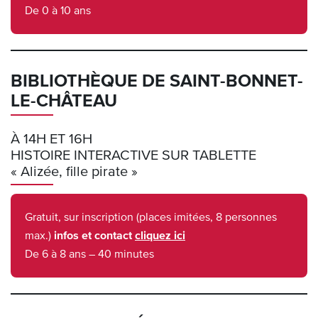
De 0 à 10 ans
BIBLIOTHÈQUE DE SAINT-BONNET-
LE-CHÂTEAU
À 14H ET 16H
HISTOIRE INTERACTIVE SUR TABLETTE
« Alizée, fille pirate »
Gratuit, sur inscription (places imitées, 8 personnes
max.)
infos et contact
cliquez ici
De 6 à 8 ans – 40 minutes