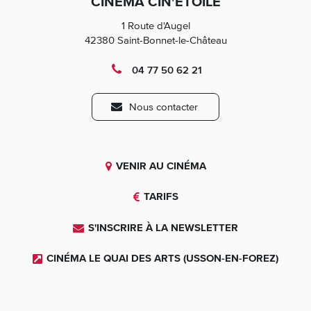
CINÉMA CIN'ÉTOILE
Facebook
1 Route d'Augel
42380 Saint-Bonnet-le-Château
04 77 50 62 21
Nous contacter
VENIR AU CINÉMA
TARIFS
S'INSCRIRE À LA NEWSLETTER
CINÉMA LE QUAI DES ARTS (USSON-EN-FOREZ)